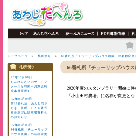
"MM_swapImgRestore()" />
トップページ
＞
札所便り
＞
66番札所「チューリップハウス農園」の名称変更
66番札所「チューリップハウ
R2年11月06日
ちんげんさいのザ・ドク
ターズな時間～川東丈純
2020年度のスタンプラリー開始に
絵本原画展Ⅱ～
『小山田村農場』に名称が変更とな
R2年03月09日
第13番札所 あわじ花さ
じき 住所・ＦＡＸ番号
変更並びに駐車場有料化
のお知らせ
R2年03月03日
66番札所「チューリップ
ハウス農園」の名称変更