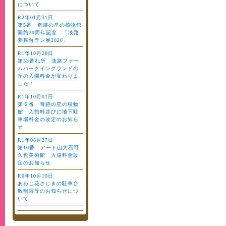
について
R2年01月31日
第5番 奇跡の星の植物館
開館20周年記念 「淡路
夢舞台ラン展2020」
R1年10月28日
第33番札所 淡路ファー
ムパークイングランドの
丘の入園料金が変わりま
した！
R1年10月01日
第５番 奇跡の星の植物
館 入館料並びに地下駐
車場料金の改定のお知ら
せ
R1年06月27日
第10番 アート山大石可
久也美術館 入場料金改
定のお知らせ
R0年10月10日
あわじ花さじきの駐車台
数制限等のお知らせにつ
いて