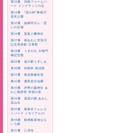
第33番 淡路ファームパ
ーク イングランドの丘
第34番 ”花の村”東桃川
花木公園
第35番 諭鶴羽ダム・憩
いの広場
第36番 賀集八幡神社
第37番 南あわじ市滝川
記念美術館 玉青館
第38番 うずの丘 大鳴門
橋記念館
第39番 道の駅うずしお
第40番 休暇村 南淡路
第41番 南淡路椿街道
第42番 灘黒岩水仙郷
第43番 伊勢の森神社 あ
わじ御所桜 幸福の道
第44番 源流の郷 あわじ
花山水
第45番 猪鼻谷フォレス
トパーク メモリアル23
第46番 観潮船基地なな
いろ館
第47番 八浄寺