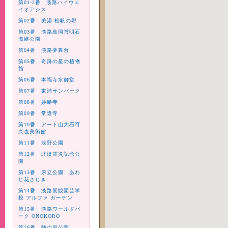
第01-2番 淡路ハイウェ
イオアシス
第02番 美湯 松帆の郷
第03番 淡路島国営明石
海峡公園
第04番 淡路夢舞台
第05番 奇跡の星の植物
館
第06番 本福寺水御堂
第07番 東浦サンパーク
第08番 妙勝寺
第09番 常隆寺
第10番 アート山大石可
久也美術館
第11番 浅野公園
第12番 北淡震災記念公
園
第13番 県立公園 あわ
じ花さじき
第14番 淡路景観園芸学
校 アルファ ガーデン
第15番 淡路ワールドパ
ーク ONOKORO
第16番 静の里公園