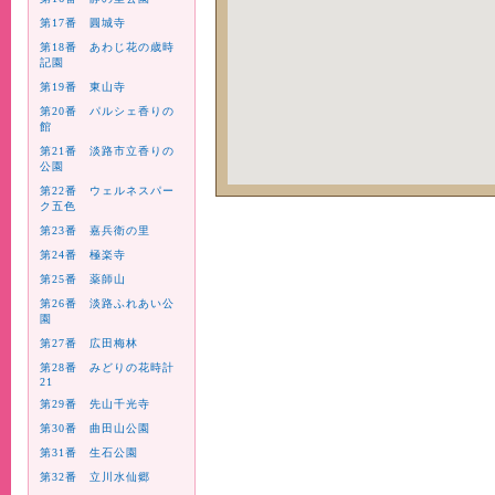
第17番 圓城寺
第18番 あわじ花の歳時
記園
第19番 東山寺
第20番 パルシェ香りの
館
第21番 淡路市立香りの
公園
第22番 ウェルネスパー
ク五色
第23番 嘉兵衛の里
第24番 極楽寺
第25番 薬師山
第26番 淡路ふれあい公
園
第27番 広田梅林
第28番 みどりの花時計
21
第29番 先山千光寺
第30番 曲田山公園
第31番 生石公園
第32番 立川水仙郷