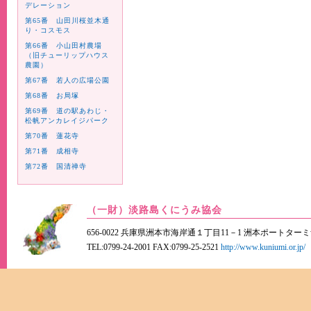
デレーション
第65番 山田川桜並木通
り・コスモス
第66番 小山田村農場
（旧チューリップハウス
農園）
第67番 若人の広場公園
第68番 お局塚
第69番 道の駅あわじ・
松帆アンカレイジパーク
第70番 蓮花寺
第71番 成相寺
第72番 国清禅寺
（一財）淡路島くにうみ協会
656-0022 兵庫県洲本市海岸通１丁目11－1 洲本ポートター
TEL:0799-24-2001 FAX:0799-25-2521
http://www.kuniumi.or.jp/