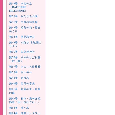
第48番 水仙の丘
（DAFFODIL
HILLINOUE）
第50番 みたから公園
第51番 宇原の緋寒桜
第52番 沼島の花・歴史
めぐり
第53番 伊弉諾神宮
第54番 小路谷 古城園の
サクラ
第55番 由良湊神社
第56番 八木のしだれ梅
（村上邸）
第57番 おのころ島神社
第58番 岩上神社
第59番 名号石
第60番 広田の寒泉
第61番 鮎屋の滝・鮎屋
の森
第62番 都市・農村交流
施設「宙－おおぞら－」
第63番 成ヶ島
第64番 淡路ユースフェ