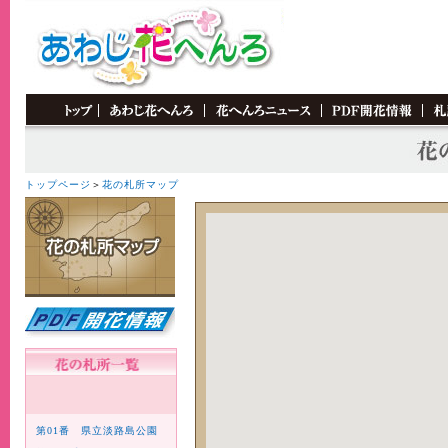
"MM_swapImgRestore()" />
トップページ
＞
花の札所マップ
第01番 県立淡路島公園