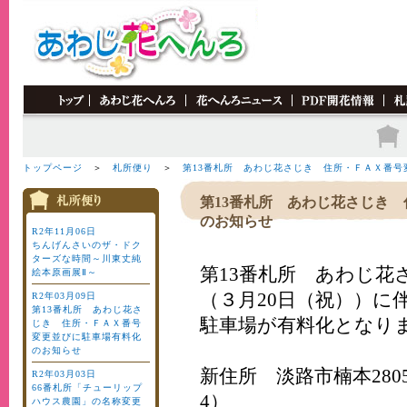
"MM_swapImgRestore()" />
トップページ
＞
札所便り
＞
第13番札所 あわじ花さじき 住所・ＦＡＸ番
第13番札所 あわじ花さじき
のお知らせ
R2年11月06日
ちんげんさいのザ・ドク
ターズな時間～川東丈純
第13番札所 あわじ
絵本原画展Ⅱ～
（３月20日（祝））に
R2年03月09日
第13番札所 あわじ花さ
駐車場が有料化となり
じき 住所・ＦＡＸ番号
変更並びに駐車場有料化
のお知らせ
新住所 淡路市楠本2805
R2年03月03日
66番札所「チューリップ
4）
ハウス農園」の名称変更