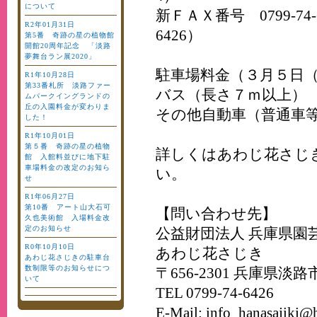
について
新ＦＡＸ番号 0799-74-
R2年01月31日
6426）
第5番 奇跡の星の植物館
開館20周年記念 「淡路
夢舞台ラン展2020」
駐車場料金（３月５日
R1年10月28日
第33番札所 淡路ファー
バス（長さ７ｍ以上） 1,
ムパークイングランドの
丘の入園料金が変わりま
その他自動車（普通車等）
した！
R1年10月01日
第５番 奇跡の星の植物
詳しくはあわじ花さじ
館 入館料並びに地下駐
車場料金の改定のお知ら
い。
せ
R1年06月27日
第10番 アート山大石可
【問い合わせ先】
久也美術館 入場料金改
定のお知らせ
公益財団法人 兵庫県園
R0年10月10日
あわじ花さじき
あわじ花さじきの駐車台
数制限等のお知らせにつ
〒656-2301 兵庫県淡路市
いて
TEL 0799-74-6426
E-Mail:
info_hanasajiki