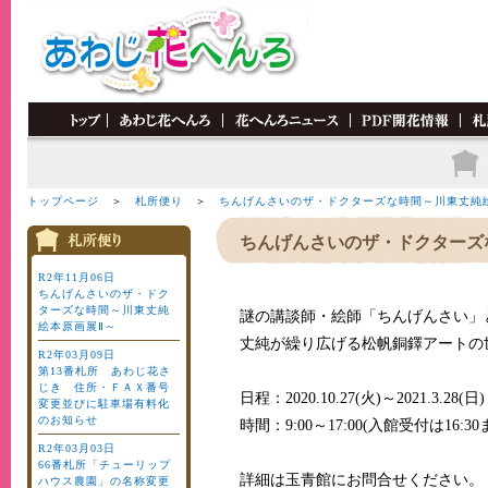
"MM_swapImgRestore()" />
トップページ
＞
札所便り
＞
ちんげんさいのザ・ドクターズな時間～川東丈純
ちんげんさいのザ・ドクターズ
R2年11月06日
ちんげんさいのザ・ドク
ターズな時間～川東丈純
謎の講談師・絵師「ちんげんさい」
絵本原画展Ⅱ～
丈純が繰り広げる松帆銅鐸アートの
R2年03月09日
第13番札所 あわじ花さ
じき 住所・ＦＡＸ番号
日程：2020.10.27(火)～2021.3.28(日)
変更並びに駐車場有料化
のお知らせ
時間：9:00～17:00(入館受付は16:30
R2年03月03日
66番札所「チューリップ
詳細は玉青館にお問合せください。
ハウス農園」の名称変更