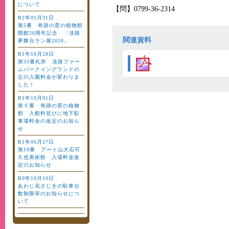
について
【問】0799-36-2314
R2年01月31日
第5番 奇跡の星の植物館
開館20周年記念 「淡路
関連資料
夢舞台ラン展2020」
R1年10月28日
第33番札所 淡路ファー
ムパークイングランドの
丘の入園料金が変わりま
した！
R1年10月01日
第５番 奇跡の星の植物
館 入館料並びに地下駐
車場料金の改定のお知ら
せ
R1年06月27日
第10番 アート山大石可
久也美術館 入場料金改
定のお知らせ
R0年10月10日
あわじ花さじきの駐車台
数制限等のお知らせにつ
いて