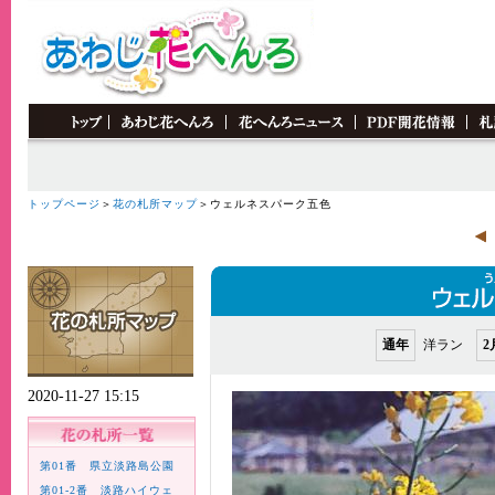
トップページ
＞
花の札所マップ
＞ウェルネスパーク五色
通年
洋ラン
2
2020-11-27 15:15
第01番 県立淡路島公園
第01-2番 淡路ハイウェ