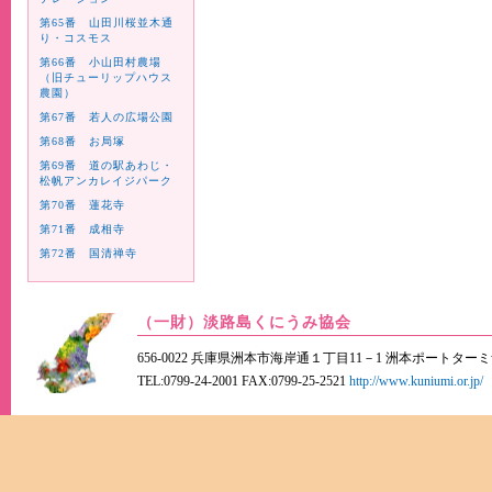
第65番 山田川桜並木通
り・コスモス
第66番 小山田村農場
（旧チューリップハウス
農園）
第67番 若人の広場公園
第68番 お局塚
第69番 道の駅あわじ・
松帆アンカレイジパーク
第70番 蓮花寺
第71番 成相寺
第72番 国清禅寺
（一財）淡路島くにうみ協会
656-0022 兵庫県洲本市海岸通１丁目11－1 洲本ポートター
TEL:0799-24-2001 FAX:0799-25-2521
http://www.kuniumi.or.jp/