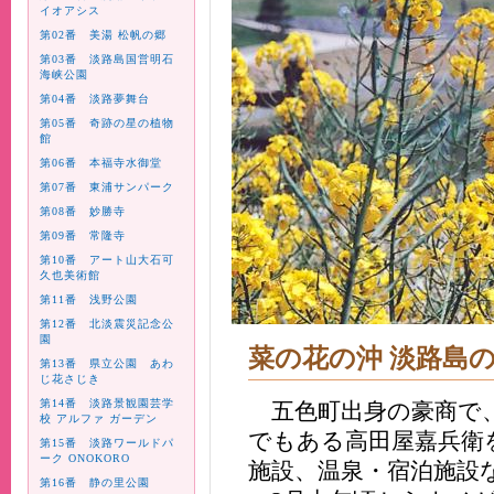
イオアシス
第02番 美湯 松帆の郷
第03番 淡路島国営明石
海峡公園
第04番 淡路夢舞台
第05番 奇跡の星の植物
館
第06番 本福寺水御堂
第07番 東浦サンパーク
第08番 妙勝寺
第09番 常隆寺
第10番 アート山大石可
久也美術館
第11番 浅野公園
第12番 北淡震災記念公
園
菜の花の沖 淡路島
第13番 県立公園 あわ
じ花さじき
第14番 淡路景観園芸学
五色町出身の豪商で、
校 アルファ ガーデン
でもある高田屋嘉兵衛
第15番 淡路ワールドパ
ーク ONOKORO
施設、温泉・宿泊施設
第16番 静の里公園