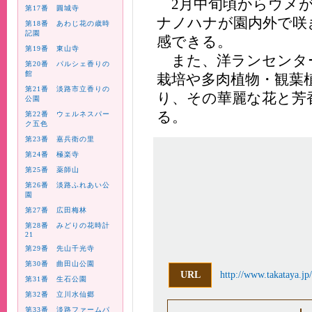
2月中旬頃からウメが
第17番 圓城寺
ナノハナが園内外で咲
第18番 あわじ花の歳時
記園
感できる。
第19番 東山寺
また、洋ランセンタ
第20番 パルシェ香りの
館
栽培や多肉植物・観葉
第21番 淡路市立香りの
り、その華麗な花と芳
公園
る。
第22番 ウェルネスパー
ク五色
第23番 嘉兵衛の里
第24番 極楽寺
第25番 薬師山
第26番 淡路ふれあい公
園
第27番 広田梅林
第28番 みどりの花時計
21
第29番 先山千光寺
第30番 曲田山公園
URL
http://www.takataya.jp/
第31番 生石公園
第32番 立川水仙郷
第33番 淡路ファームパ