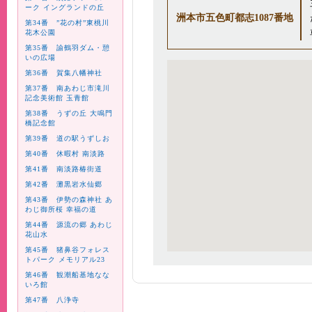
ーク イングランドの丘
洲本市五色町都志1087番地
第34番 ”花の村”東桃川
花木公園
第35番 諭鶴羽ダム・憩
いの広場
第36番 賀集八幡神社
第37番 南あわじ市滝川
記念美術館 玉青館
第38番 うずの丘 大鳴門
橋記念館
第39番 道の駅うずしお
第40番 休暇村 南淡路
第41番 南淡路椿街道
第42番 灘黒岩水仙郷
第43番 伊勢の森神社 あ
わじ御所桜 幸福の道
第44番 源流の郷 あわじ
花山水
第45番 猪鼻谷フォレス
トパーク メモリアル23
第46番 観潮船基地なな
いろ館
第47番 八浄寺