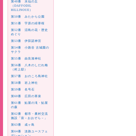
第48番 水仙の丘
（DAFFODIL
HILLINOUE）
第50番 みたから公園
第51番 宇原の緋寒桜
第52番 沼島の花・歴史
めぐり
第53番 伊弉諾神宮
第54番 小路谷 古城園の
サクラ
第55番 由良湊神社
第56番 八木のしだれ梅
（村上邸）
第57番 おのころ島神社
第58番 岩上神社
第59番 名号石
第60番 広田の寒泉
第61番 鮎屋の滝・鮎屋
の森
第62番 都市・農村交流
施設「宙－おおぞら－」
第63番 成ヶ島
第64番 淡路ユースフェ
デレーション