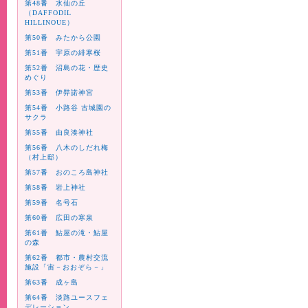
第48番 水仙の丘
（DAFFODIL
HILLINOUE）
第50番 みたから公園
第51番 宇原の緋寒桜
第52番 沼島の花・歴史
めぐり
第53番 伊弉諾神宮
第54番 小路谷 古城園の
サクラ
第55番 由良湊神社
第56番 八木のしだれ梅
（村上邸）
第57番 おのころ島神社
第58番 岩上神社
第59番 名号石
第60番 広田の寒泉
第61番 鮎屋の滝・鮎屋
の森
第62番 都市・農村交流
施設「宙－おおぞら－」
第63番 成ヶ島
第64番 淡路ユースフェ
デレーション