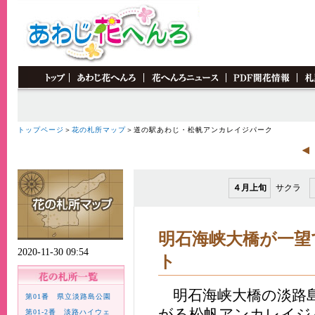
トップページ
＞
花の札所マップ
＞道の駅あわじ・松帆アンカレイジパーク
４月上旬
サクラ
明石海峡大橋が一望
2020-11-30 09:54
ト
明石海峡大橋の淡路島
第01番 県立淡路島公園
がる松帆アンカレイジ
第01-2番 淡路ハイウェ