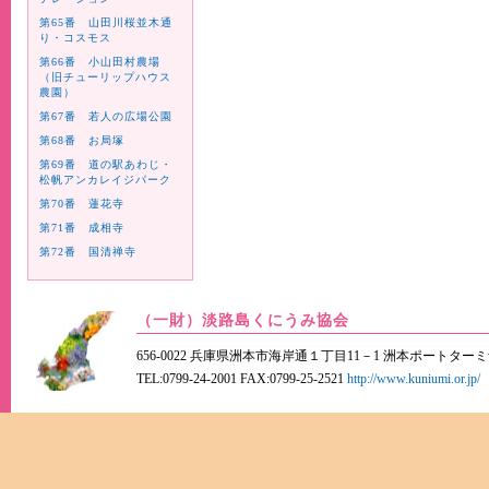
第65番 山田川桜並木通
り・コスモス
第66番 小山田村農場
（旧チューリップハウス
農園）
第67番 若人の広場公園
第68番 お局塚
第69番 道の駅あわじ・
松帆アンカレイジパーク
第70番 蓮花寺
第71番 成相寺
第72番 国清禅寺
（一財）淡路島くにうみ協会
656-0022 兵庫県洲本市海岸通１丁目11－1 洲本ポートター
TEL:0799-24-2001 FAX:0799-25-2521
http://www.kuniumi.or.jp/