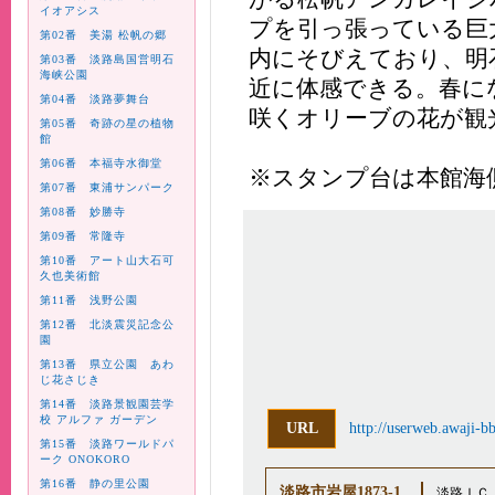
イオアシス
プを引っ張っている巨
第02番 美湯 松帆の郷
内にそびえており、明
第03番 淡路島国営明石
海峡公園
近に体感できる。春に
第04番 淡路夢舞台
咲くオリーブの花が観
第05番 奇跡の星の植物
館
第06番 本福寺水御堂
※スタンプ台は本館海
第07番 東浦サンパーク
第08番 妙勝寺
第09番 常隆寺
第10番 アート山大石可
久也美術館
第11番 浅野公園
第12番 北淡震災記念公
園
第13番 県立公園 あわ
じ花さじき
第14番 淡路景観園芸学
校 アルファ ガーデン
URL
http://userweb.awaji-bb
第15番 淡路ワールドパ
ーク ONOKORO
第16番 静の里公園
淡路市岩屋1873-1
淡路ＩＣ