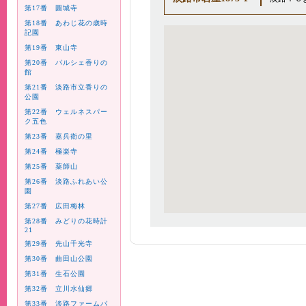
第17番 圓城寺
第18番 あわじ花の歳時
記園
第19番 東山寺
第20番 パルシェ香りの
館
第21番 淡路市立香りの
公園
第22番 ウェルネスパー
ク五色
第23番 嘉兵衛の里
第24番 極楽寺
第25番 薬師山
第26番 淡路ふれあい公
園
第27番 広田梅林
第28番 みどりの花時計
21
第29番 先山千光寺
第30番 曲田山公園
第31番 生石公園
第32番 立川水仙郷
第33番 淡路ファームパ