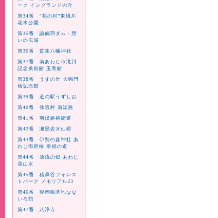
ーク イングランドの丘
第34番 ”花の村”東桃川
花木公園
第35番 諭鶴羽ダム・憩
いの広場
第36番 賀集八幡神社
第37番 南あわじ市滝川
記念美術館 玉青館
第38番 うずの丘 大鳴門
橋記念館
第39番 道の駅うずしお
第40番 休暇村 南淡路
第41番 南淡路椿街道
第42番 灘黒岩水仙郷
第43番 伊勢の森神社 あ
わじ御所桜 幸福の道
第44番 源流の郷 あわじ
花山水
第45番 猪鼻谷フォレス
トパーク メモリアル23
第46番 観潮船基地なな
いろ館
第47番 八浄寺