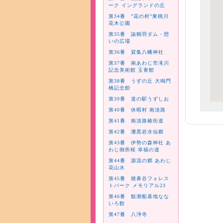
ーク イングランドの丘
第34番 ”花の村”東桃川
花木公園
第35番 諭鶴羽ダム・憩
いの広場
第36番 賀集八幡神社
第37番 南あわじ市滝川
記念美術館 玉青館
第38番 うずの丘 大鳴門
橋記念館
第39番 道の駅うずしお
第40番 休暇村 南淡路
第41番 南淡路椿街道
第42番 灘黒岩水仙郷
第43番 伊勢の森神社 あ
わじ御所桜 幸福の道
第44番 源流の郷 あわじ
花山水
第45番 猪鼻谷フォレス
トパーク メモリアル23
第46番 観潮船基地なな
いろ館
第47番 八浄寺