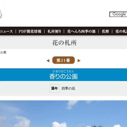
の公園
第21番
通年
四季の花