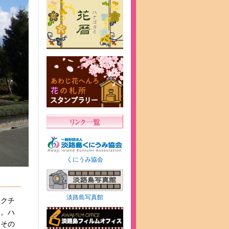
くにうみ協会
淡路島写真館
、クチ
る。ハ
、その