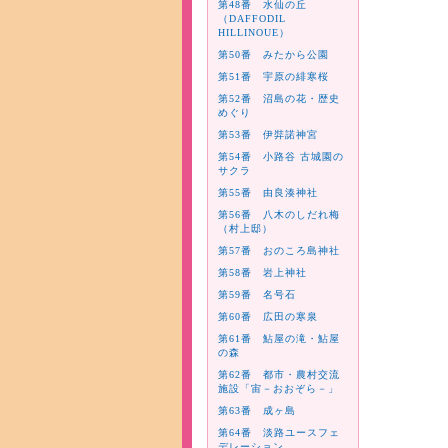
第48番 水仙の丘
（DAFFODIL
HILLINOUE）
第50番 みたから公園
第51番 宇原の緋寒桜
第52番 沼島の花・歴史
めぐり
第53番 伊弉諾神宮
第54番 小路谷 古城園の
サクラ
第55番 由良湊神社
第56番 八木のしだれ梅
（村上邸）
第57番 おのころ島神社
第58番 岩上神社
第59番 名号石
第60番 広田の寒泉
第61番 鮎屋の滝・鮎屋
の森
第62番 都市・農村交流
施設「宙－おおぞら－」
第63番 成ヶ島
第64番 淡路ユースフェ
デレーション