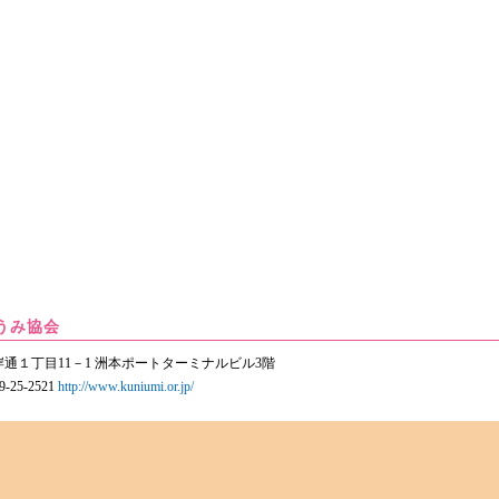
うみ協会
市海岸通１丁目11－1 洲本ポートターミナルビル3階
9-25-2521
http://www.kuniumi.or.jp/