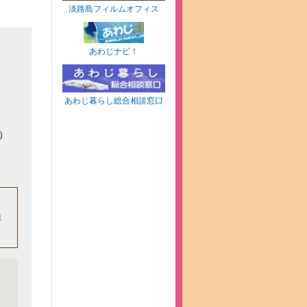
淡路島フィルムオフィス
あわじナビ！
あわじ暮らし総合相談窓口
園）
線
。