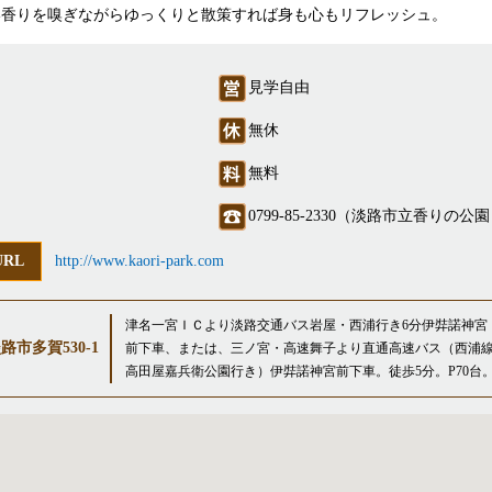
い香りを嗅ぎながらゆっくりと散策すれば身も心もリフレッシュ。
見学自由
無休
無料
0799-85-2330（淡路市立香りの公
URL
http://www.kaori-park.com
津名一宮ＩＣより淡路交通バス岩屋・西浦行き6分伊弉諾神宮
路市多賀530-1
前下車、または、三ノ宮・高速舞子より直通高速バス（西浦
高田屋嘉兵衛公園行き）伊弉諾神宮前下車。徒歩5分。P70台