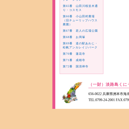
第65番 山田川桜並木通
り・コスモス
第66番 小山田村農場
（旧チューリップハウス
農園）
第67番 若人の広場公園
第68番 お局塚
第69番 道の駅あわじ・
松帆アンカレイジパーク
第70番 蓮花寺
第71番 成相寺
第72番 国清禅寺
（一財）淡路島くに
656-0022 兵庫県洲本
TEL:0799-24-2001 FAX:079