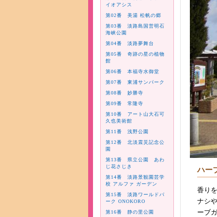
イオアシス
第02番 美湯 松帆の郷
第03番 淡路島国営明石
海峡公園
第04番 淡路夢舞台
第05番 奇跡の星の植物
館
第06番 本福寺水御堂
第07番 東浦サンパーク
第08番 妙勝寺
第09番 常隆寺
第10番 アート山大石可
久也美術館
第11番 浅野公園
第12番 北淡震災記念公
園
第13番 県立公園 あわ
じ花さじき
ハー
第14番 淡路景観園芸学
校 アルファ ガーデン
香りを
第15番 淡路ワールドパ
ナシや
ーク ONOKORO
ーブ
第16番 静の里公園