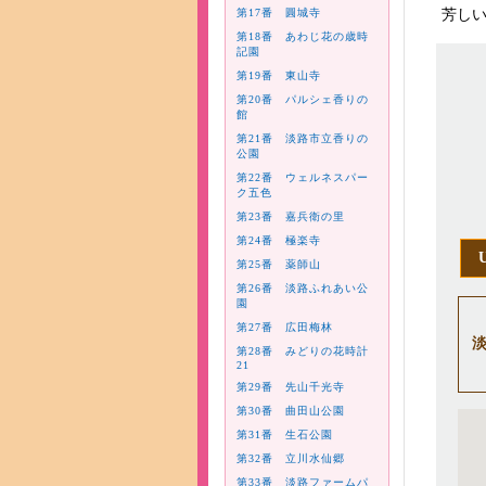
第17番 圓城寺
芳し
第18番 あわじ花の歳時
記園
第19番 東山寺
第20番 パルシェ香りの
館
第21番 淡路市立香りの
公園
第22番 ウェルネスパー
ク五色
第23番 嘉兵衛の里
第24番 極楽寺
第25番 薬師山
第26番 淡路ふれあい公
園
第27番 広田梅林
淡
第28番 みどりの花時計
21
第29番 先山千光寺
第30番 曲田山公園
第31番 生石公園
第32番 立川水仙郷
第33番 淡路ファームパ