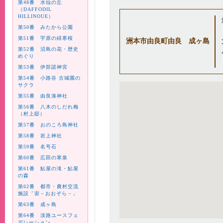
第48番 水仙の丘
（DAFFODIL
HILLINOUE）
第50番 みたから公園
第51番 宇原の緋寒桜
洲本市由良町由良 成ヶ島
第52番 沼島の花・歴史
めぐり
第53番 伊弉諾神宮
第54番 小路谷 古城園の
サクラ
第55番 由良湊神社
第56番 八木のしだれ梅
（村上邸）
第57番 おのころ島神社
第58番 岩上神社
第59番 名号石
第60番 広田の寒泉
第61番 鮎屋の滝・鮎屋
の森
第62番 都市・農村交流
施設「宙－おおぞら－」
第63番 成ヶ島
第64番 淡路ユースフェ
デレーション