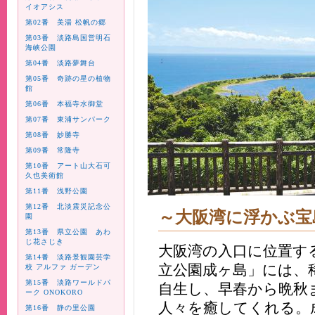
イオアシス
第02番 美湯 松帆の郷
第03番 淡路島国営明石
海峡公園
第04番 淡路夢舞台
第05番 奇跡の星の植物
館
第06番 本福寺水御堂
第07番 東浦サンパーク
第08番 妙勝寺
第09番 常隆寺
第10番 アート山大石可
久也美術館
第11番 浅野公園
第12番 北淡震災記念公
～大阪湾に浮かぶ宝
園
第13番 県立公園 あわ
じ花さじき
大阪湾の入口に位置す
第14番 淡路景観園芸学
立公園成ヶ島」には、
校 アルファ ガーデン
第15番 淡路ワールドパ
自生し、早春から晩秋
ーク ONOKORO
人々を癒してくれる。
第16番 静の里公園