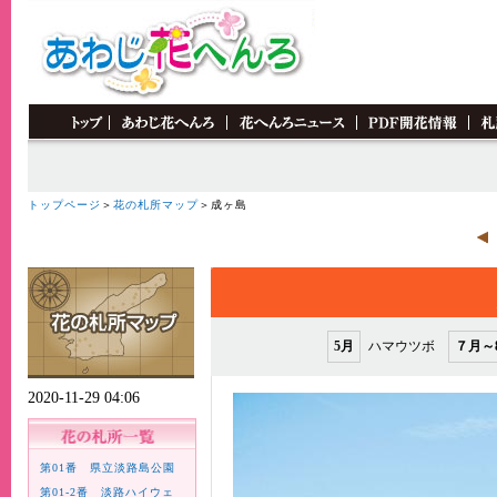
トップページ
＞
花の札所マップ
＞成ヶ島
5月
ハマウツボ
７月～
2020-11-29 04:06
第01番 県立淡路島公園
第01-2番 淡路ハイウェ