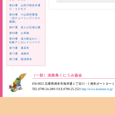
第65番 山田川桜並木通
り・コスモス
第66番 小山田村農場
（旧チューリップハウス
農園）
第67番 若人の広場公園
第68番 お局塚
第69番 道の駅あわじ・
松帆アンカレイジパーク
第70番 蓮花寺
第71番 成相寺
第72番 国清禅寺
（一財）淡路島くにうみ協会
656-0022 兵庫県洲本市海岸通１丁目11－1 洲本ポートター
TEL:0799-24-2001 FAX:0799-25-2521
http://www.kuniumi.or.jp/