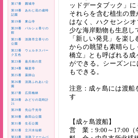
ッドデータブック」に
第17番 圓城寺
第18番 あわじ花の歳時
それらを含む植生の豊
記園
はなく、ハクセンシオ
第19番 東山寺
第20番 パルシェ香りの
少な海岸動物も生息し
館
「新しい発見」を楽し
第21番 淡路市立香りの
公園
からの眺望も素晴らし
第22番 ウェルネスパー
橋立」とも呼ばれる成
ク五色
第23番 嘉兵衛の里
ができる。シーズンに
第24番 極楽寺
もできる。
第25番 薬師山
第26番 淡路ふれあい公
園
注意：成ヶ島には渡船
第27番 広田梅林
す
第28番 みどりの花時計
21
第29番 先山千光寺
第30番 曲田山公園
【成ヶ島渡船】
第31番 生石公園
営 業：9:00～17:00（
第32番 立川水仙郷
第33番 淡路ファームパ