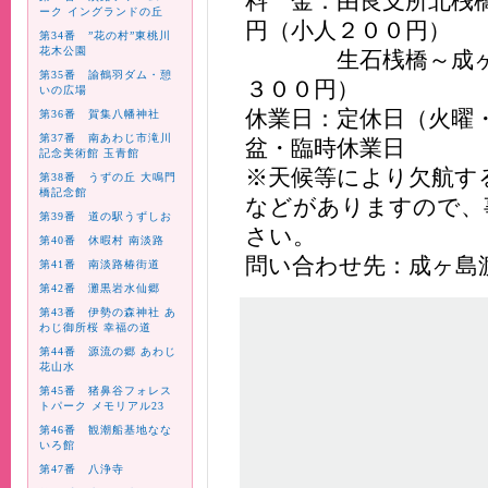
料 金：由良支所北桟
ーク イングランドの丘
円（小人２００円）
第34番 ”花の村”東桃川
花木公園
生石桟橋～成ヶ島
第35番 諭鶴羽ダム・憩
３００円）
いの広場
休業日：定休日（火曜
第36番 賀集八幡神社
第37番 南あわじ市滝川
盆・臨時休業日
記念美術館 玉青館
※天候等により欠航す
第38番 うずの丘 大鳴門
橋記念館
などがありますので、
第39番 道の駅うずしお
さい。
第40番 休暇村 南淡路
問い合わせ先：成ヶ島渡船事
第41番 南淡路椿街道
第42番 灘黒岩水仙郷
第43番 伊勢の森神社 あ
わじ御所桜 幸福の道
第44番 源流の郷 あわじ
花山水
第45番 猪鼻谷フォレス
トパーク メモリアル23
第46番 観潮船基地なな
いろ館
第47番 八浄寺