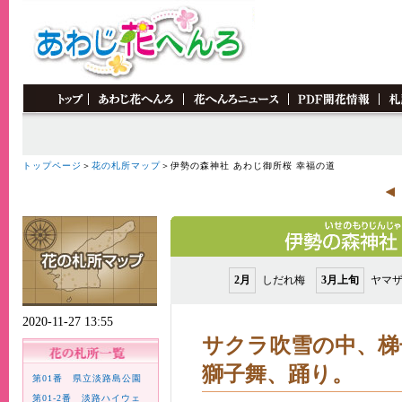
トップページ
＞
花の札所マップ
＞伊勢の森神社 あわじ御所桜 幸福の道
2月
しだれ梅
3月上旬
ヤマ
2020-11-27 13:55
サクラ吹雪の中、梯
獅子舞、踊り。
第01番 県立淡路島公園
第01-2番 淡路ハイウェ