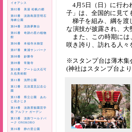
イオアシス
4月5日（日）に行わ
第02番 美湯 松帆の郷
子」は、全国的に見て
第03番 淡路島国営明石
梯子を組み、綱を渡
海峡公園
第04番 淡路夢舞台
な演技が披露され、大
第05番 奇跡の星の植物
また、この時期には
館
咲き誇り、訪れる人々
第06番 本福寺水御堂
第07番 東浦サンパーク
第08番 妙勝寺
※スタンプ台は薄木集
第09番 常隆寺
(神社はスタンプ台より南
第10番 アート山大石可
久也美術館
第11番 浅野公園
第12番 北淡震災記念公
園
第13番 県立公園 あわ
じ花さじき
第14番 淡路景観園芸学
校 アルファ ガーデン
第15番 淡路ワールドパ
ーク ONOKORO
第16番 静の里公園