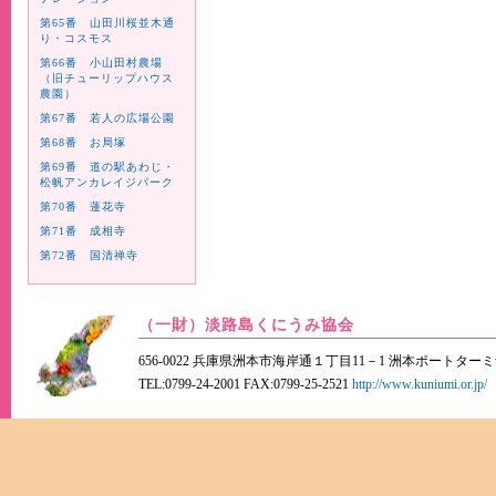
第65番 山田川桜並木通
り・コスモス
第66番 小山田村農場
（旧チューリップハウス
農園）
第67番 若人の広場公園
第68番 お局塚
第69番 道の駅あわじ・
松帆アンカレイジパーク
第70番 蓮花寺
第71番 成相寺
第72番 国清禅寺
（一財）淡路島くにうみ協会
656-0022 兵庫県洲本市海岸通１丁目11－1 洲本ポートター
TEL:0799-24-2001 FAX:0799-25-2521
http://www.kuniumi.or.jp/