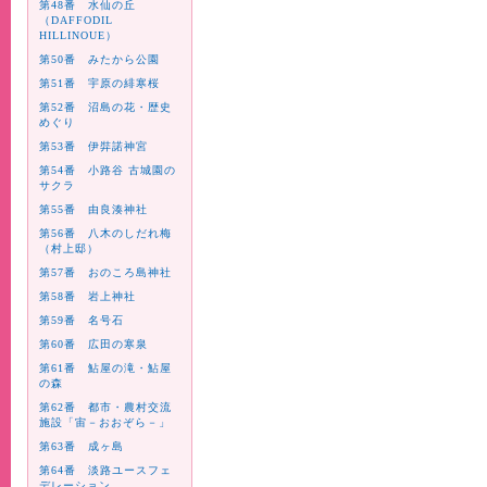
第48番 水仙の丘
（DAFFODIL
HILLINOUE）
第50番 みたから公園
第51番 宇原の緋寒桜
第52番 沼島の花・歴史
めぐり
第53番 伊弉諾神宮
第54番 小路谷 古城園の
サクラ
第55番 由良湊神社
第56番 八木のしだれ梅
（村上邸）
第57番 おのころ島神社
第58番 岩上神社
第59番 名号石
第60番 広田の寒泉
第61番 鮎屋の滝・鮎屋
の森
第62番 都市・農村交流
施設「宙－おおぞら－」
第63番 成ヶ島
第64番 淡路ユースフェ
デレーション