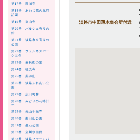
第17番 圓城寺
第18番 あわじ花の歳時
記園
第19番 東山寺
淡路市中田薄木集会所付近
第20番 パルシェ香りの
館
第21番 淡路市立香りの
公園
第22番 ウェルネスパー
ク五色
第23番 嘉兵衛の里
第24番 極楽寺
第25番 薬師山
第26番 淡路ふれあい公
園
第27番 広田梅林
第28番 みどりの花時計
21
第29番 先山千光寺
第30番 曲田山公園
第31番 生石公園
第32番 立川水仙郷
第33番 淡路ファームパ