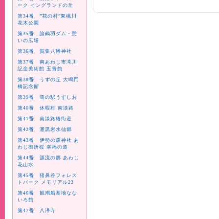
ーク イングランドの丘
第34番 ”花の村”東桃川
花木公園
第35番 諭鶴羽ダム・憩
いの広場
第36番 賀集八幡神社
第37番 南あわじ市滝川
記念美術館 玉青館
第38番 うずの丘 大鳴門
橋記念館
第39番 道の駅うずしお
第40番 休暇村 南淡路
第41番 南淡路椿街道
第42番 灘黒岩水仙郷
第43番 伊勢の森神社 あ
わじ御所桜 幸福の道
第44番 源流の郷 あわじ
花山水
第45番 猪鼻谷フォレス
トパーク メモリアル23
第46番 観潮船基地なな
いろ館
第47番 八浄寺