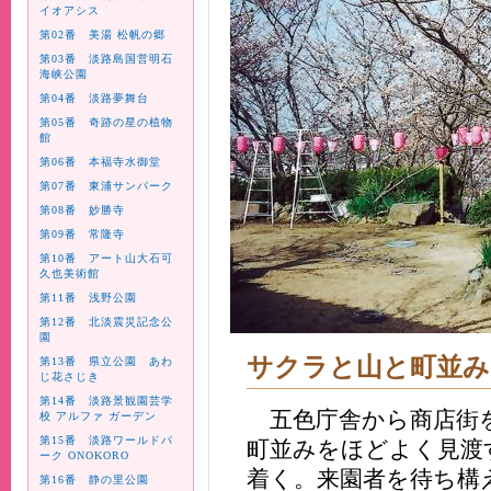
イオアシス
第02番 美湯 松帆の郷
第03番 淡路島国営明石
海峡公園
第04番 淡路夢舞台
第05番 奇跡の星の植物
館
第06番 本福寺水御堂
第07番 東浦サンパーク
第08番 妙勝寺
第09番 常隆寺
第10番 アート山大石可
久也美術館
第11番 浅野公園
第12番 北淡震災記念公
園
サクラと山と町並み
第13番 県立公園 あわ
じ花さじき
第14番 淡路景観園芸学
五色庁舎から商店街
校 アルファ ガーデン
第15番 淡路ワールドパ
町並みをほどよく見渡
ーク ONOKORO
着く。来園者を待ち構
第16番 静の里公園