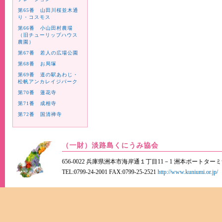
第65番 山田川桜並木通
り・コスモス
第66番 小山田村農場
（旧チューリップハウス
農園）
第67番 若人の広場公園
第68番 お局塚
第69番 道の駅あわじ・
松帆アンカレイジパーク
第70番 蓮花寺
第71番 成相寺
第72番 国清禅寺
（一財）淡路島くにうみ協会
656-0022 兵庫県洲本市海岸通１丁目11－1 洲本ポートター
TEL:0799-24-2001 FAX:0799-25-2521
http://www.kuniumi.or.jp/