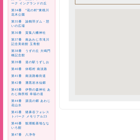
ーク イングランドの丘
第34番 ”花の村”東桃川
花木公園
第35番 諭鶴羽ダム・憩
いの広場
第36番 賀集八幡神社
第37番 南あわじ市滝川
記念美術館 玉青館
第38番 うずの丘 大鳴門
橋記念館
第39番 道の駅うずしお
第40番 休暇村 南淡路
第41番 南淡路椿街道
第42番 灘黒岩水仙郷
第43番 伊勢の森神社 あ
わじ御所桜 幸福の道
第44番 源流の郷 あわじ
花山水
第45番 猪鼻谷フォレス
トパーク メモリアル23
第46番 観潮船基地なな
いろ館
第47番 八浄寺