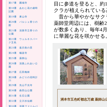
目に参道を登ると、約
第17番 圓城寺
第18番 あわじ花の歳時
クラが植えられている
記園
昔から華やかなサク
第19番 東山寺
薬師堂周辺には、樹齢
第20番 パルシェ香りの
館
が数多くあり、毎年4
第21番 淡路市立香りの
公園
に華麗な花を咲かせる
第22番 ウェルネスパー
ク五色
第23番 嘉兵衛の里
第24番 極楽寺
第25番 薬師山
第26番 淡路ふれあい公
園
第27番 広田梅林
第28番 みどりの花時計
21
第29番 先山千光寺
第30番 曲田山公園
第31番 生石公園
洲本市五色町都志万歳 薬師山
第32番 立川水仙郷
第33番 淡路ファームパ