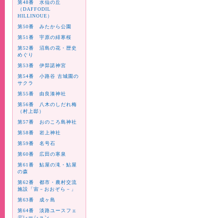
第48番 水仙の丘
（DAFFODIL
HILLINOUE）
第50番 みたから公園
第51番 宇原の緋寒桜
第52番 沼島の花・歴史
めぐり
第53番 伊弉諾神宮
第54番 小路谷 古城園の
サクラ
第55番 由良湊神社
第56番 八木のしだれ梅
（村上邸）
第57番 おのころ島神社
第58番 岩上神社
第59番 名号石
第60番 広田の寒泉
第61番 鮎屋の滝・鮎屋
の森
第62番 都市・農村交流
施設「宙－おおぞら－」
第63番 成ヶ島
第64番 淡路ユースフェ
デレーション