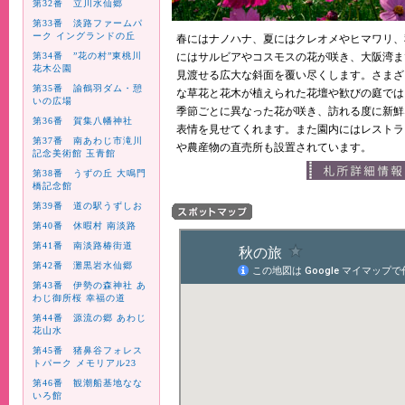
第32番 立川水仙郷
第33番 淡路ファームパ
ーク イングランドの丘
春にはナノハナ、夏にはクレオメやヒマワリ、
第34番 ”花の村”東桃川
にはサルビアやコスモスの花が咲き、大阪湾ま
花木公園
見渡せる広大な斜面を覆い尽くします。さまざ
第35番 諭鶴羽ダム・憩
な草花と花木が植えられた花壇や歓びの庭では
いの広場
季節ごとに異なった花が咲き、訪れる度に新鮮
第36番 賀集八幡神社
表情を見せてくれます。また園内にはレストラ
第37番 南あわじ市滝川
や農産物の直売所も設置されています。
記念美術館 玉青館
第38番 うずの丘 大鳴門
橋記念館
第39番 道の駅うずしお
第40番 休暇村 南淡路
第41番 南淡路椿街道
第42番 灘黒岩水仙郷
第43番 伊勢の森神社 あ
わじ御所桜 幸福の道
第44番 源流の郷 あわじ
花山水
第45番 猪鼻谷フォレス
トパーク メモリアル23
第46番 観潮船基地なな
いろ館