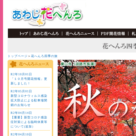
"MM_swapImgRestore()" />
トップページ
＞
花へんろ四季の旅
R2年10月01日
「１０月号開花情報」更
新しました！
R2年05月01日
新型コロナウィルス感染
拡大防止による駐車場閉
鎖のお知らせ
R2年04月14日
【重要】新型コロナ感染
症対策による臨時休業等
について(追加）
R2年04月10日