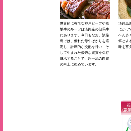
世界的に有名な神戸ビーフや松
淡路島
坂牛のルーツは淡路産の但馬牛
にかけ
にあります。今日もなお、淡路
へん多
島では、優れた母牛ばかりを選
餌とす
定し、計画的な交配を行い、そ
味を蓄
して生まれた優秀な資質を保存
継承することで、超一流の肉質
の向上に努めています。