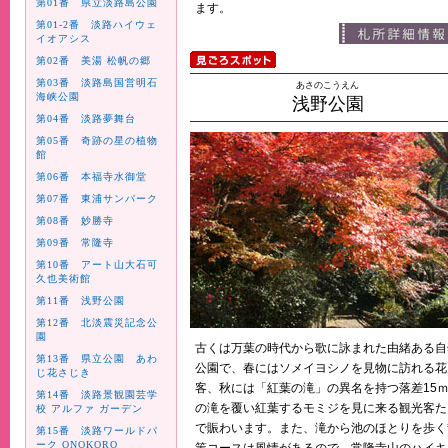
第01番 県立淡路島公園
ます。
第01-2番 淡路ハイウェ
イオアシス
第02番 美湯 松帆の郷
第03番 淡路島国営明石
あさのこうえん
海峡公園
浅野公園
第04番 淡路夢舞台
第05番 奇跡の星の植物
館
第06番 本福寺水御堂
第07番 東浦サンパーク
第08番 妙勝寺
第09番 常隆寺
第10番 アート山大石可
久也美術館
第11番 浅野公園
第12番 北淡震災記念公
園
古くは万葉の時代から歌に詠まれた由緒ある自
第13番 県立公園 あわ
公園で、春にはソメイヨシノを見物に訪れる花
じ花さじき
客、秋には「紅葉の滝」の異名を持つ落差15
第14番 淡路景観園芸学
の滝を覆い紅葉するモミジを見に来る観光客た
校 アルファ ガーデン
で賑わいます。また、滝から池のほとりを歩く
第15番 淡路ワールドパ
ーク ONOKORO