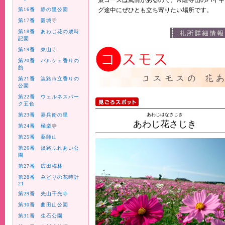
策コースは風情があるので、常隆寺山のハイキ
第16番 静の里公園
グ途中にぜひとも立ち寄りたい場所です。
第17番 圓城寺
第18番 あわじ花の歳時
記園
第19番 東山寺
第20番 パルシェ香りの
館
第21番 淡路市立香りの
公園
第22番 ウェルネスパー
ク五色
第23番 嘉兵衛の里
あわじはなさじき
あわじ花さじき
第24番 極楽寺
第25番 薬師山
第26番 淡路ふれあい公
園
第27番 広田梅林
第28番 みどりの花時計
21
第29番 先山千光寺
第30番 曲田山公園
第31番 生石公園