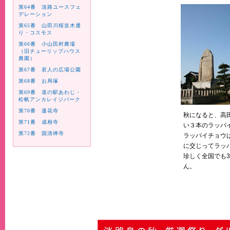
第64番 淡路ユースフェ
デレーション
第65番 山田川桜並木通
り・コスモス
第66番 小山田村農場
（旧チューリップハウス
農園）
第67番 若人の広場公園
第68番 お局塚
第69番 道の駅あわじ・
松帆アンカレイジパーク
第70番 蓮花寺
秋になると、高
第71番 成相寺
い３本のラッパ
第72番 国清禅寺
ラッパイチョウ
に交じってラッ
珍しく全国でも
ん。