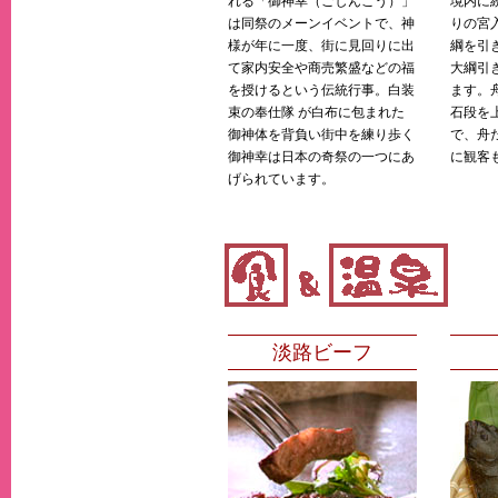
れる「御神幸（ごしんこう）」
境内に
は同祭のメーンイベントで、神
りの宮
様が年に一度、街に見回りに出
綱を引
て家内安全や商売繁盛などの福
大綱引
を授けるという伝統行事。白装
ます。
束の奉仕隊 が白布に包まれた
石段を
御神体を背負い街中を練り歩く
で、舟
御神幸は日本の奇祭の一つにあ
に観客
げられています。
淡路ビーフ