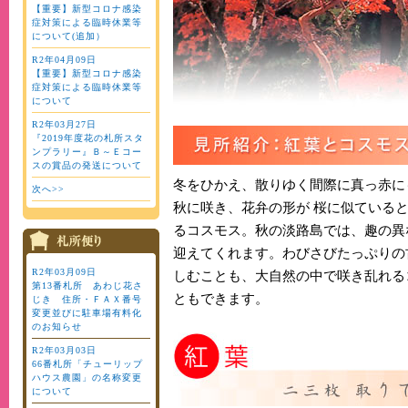
【重要】新型コロナ感染
症対策による臨時休業等
について(追加）
R2年04月09日
【重要】新型コロナ感染
症対策による臨時休業等
について
R2年03月27日
『2019年度花の札所スタ
ンプラリー』Ｂ～Ｅコー
スの賞品の発送について
冬をひかえ、散りゆく間際に真っ赤に
次へ>>
秋に咲き、花弁の形が 桜に似ている
るコスモス。秋の淡路島では、趣の異
迎えてくれます。わびさびたっぷりの
R2年03月09日
しむことも、大自然の中で咲き乱れる
第13番札所 あわじ花さ
ともできます。
じき 住所・ＦＡＸ番号
変更並びに駐車場有料化
のお知らせ
R2年03月03日
66番札所「チューリップ
ハウス農園」の名称変更
について