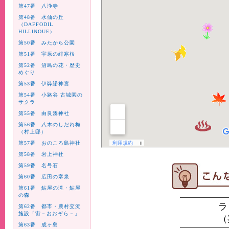
第47番 八浄寺
第48番 水仙の丘
（DAFFODIL
HILLINOUE）
第50番 みたから公園
第51番 宇原の緋寒桜
第52番 沼島の花・歴史
めぐり
第53番 伊弉諾神宮
第54番 小路谷 古城園の
サクラ
第55番 由良湊神社
第56番 八木のしだれ梅
（村上邸）
第57番 おのころ島神社
第58番 岩上神社
第59番 名号石
第60番 広田の寒泉
第61番 鮎屋の滝・鮎屋
の森
ラ
第62番 都市・農村交流
施設「宙－おおぞら－」
（
第63番 成ヶ島