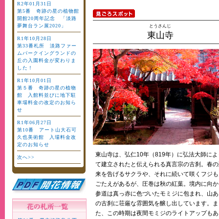
R2年01月31日
第5番 奇跡の星の植物館
開館20周年記念 「淡路
夢舞台ラン展2020」
とうさんじ
東山寺
R1年10月28日
第33番札所 淡路ファー
ムパークイングランドの
丘の入園料金が変わりま
した！
R1年10月01日
第５番 奇跡の星の植物
館 入館料並びに地下駐
車場料金の改定のお知ら
せ
R1年06月27日
第10番 アート山大石可
久也美術館 入場料金改
定のお知らせ
東山寺は、弘仁10年（819年）に弘法大師によ
次へ>>
て建立されたと伝えられる真言宗の古刹。春の
来を告げるサクラや、それに続いて咲くフジも
ごたえがあるが、圧巻は秋の紅葉。境内に向か
参道は真っ赤に色づいたモミジに包まれ、山あ
の古刹に荘厳な雰囲気を醸し出しています。ま
た、この時期は夜間モミジのライトアップもあ